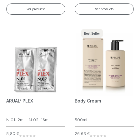
Ver producto
Ver producto
Best Seller
ARUAL’ PLEX
Body Cream
N.01: 2ml - N.02: 16ml
500ml
5,80
€
26,63
€