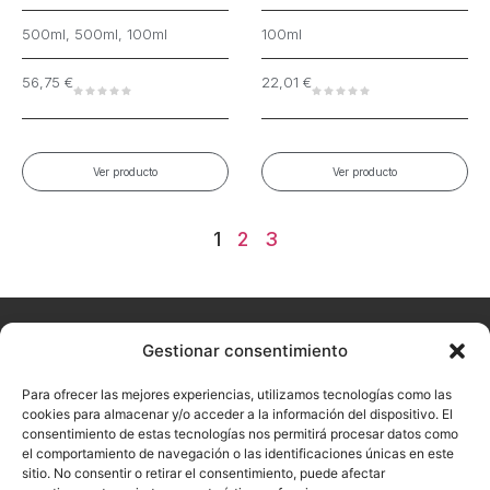
500ml, 500ml, 100ml
100ml
56,75
€
22,01
€
Ver producto
Ver producto
1
2
3
Home
About
Arualism
Contact
Products
Hairdressing
Aesthetics
Gestionar consentimiento
Don't
us
want to
Para ofrecer las mejores experiencias, utilizamos tecnologías como las
miss our
cookies para almacenar y/o acceder a la información del dispositivo. El
consentimiento de estas tecnologías nos permitirá procesar datos como
latest
el comportamiento de navegación o las identificaciones únicas en este
news?
sitio. No consentir o retirar el consentimiento, puede afectar